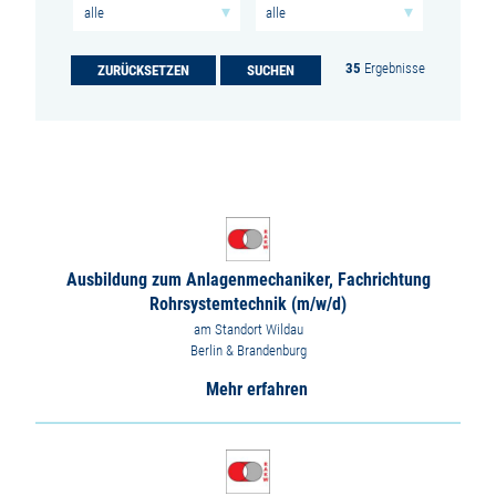
Die Suche wird automatisch ausgeführt, sobald Sie eine Ausw
35
Ergebnisse
ZURÜCKSETZEN
SUCHEN
Ausbildung zum Anlagenmechaniker, Fachrichtung
Rohrsystemtechnik (m/w/d)
am Standort Wildau
Berlin & Brandenburg
Mehr erfahren