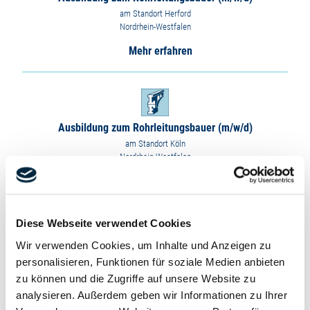
am Standort Herford
Nordrhein-Westfalen
Mehr erfahren
Ausbildung zum Rohrleitungsbauer (m/w/d)
am Standort Köln
Nordrhein-Westfalen
Mehr erfahren
Diese Webseite verwendet Cookies
Wir verwenden Cookies, um Inhalte und Anzeigen zu
Ausbildung zum Rohrleitungsbauer (m/w/d)
personalisieren, Funktionen für soziale Medien anbieten
am Standort Wildau und Berlin (PLZ 13629)
zu können und die Zugriffe auf unsere Website zu
Berlin & Brandenburg
analysieren. Außerdem geben wir Informationen zu Ihrer