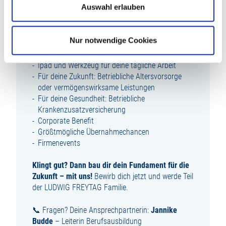
Auswahl erlauben
Übertarifliche Ausbildungsvergütung
Zusätzliches Urlaubs- und Weihnachtsgeld
Firmenfitness mit Egym Wellpass
Nur notwendige Cookies
Kostenübernahme der Schulmaterialien und der
Arbeitskleidung
Ipad und Werkzeug für deine tägliche Arbeit
Für deine Zukunft: Betriebliche Altersvorsorge
oder vermögenswirksame Leistungen
Für deine Gesundheit: Betriebliche
Krankenzusatzversicherung
Corporate Benefit
Größtmögliche Übernahmechancen
Firmenevents
Klingt gut? Dann bau dir dein Fundament für die
Zukunft – mit uns!
Bewirb dich jetzt und werde Teil
der LUDWIG FREYTAG Familie.
📞 Fragen? Deine Ansprechpartnerin:
Jannike
Budde
– Leiterin Berufsausbildung