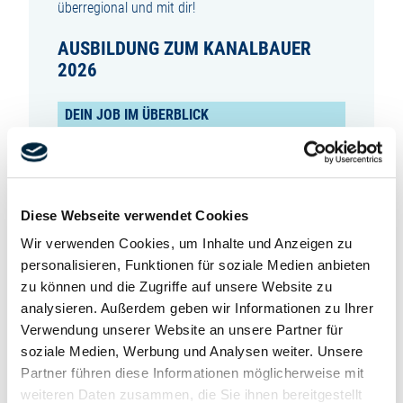
überregional und mit dir!
AUSBILDUNG ZUM KANALBAUER
2026
DEIN JOB IM ÜBERBLICK
Kanalbauer (m/w/d) sorgen dafür, dass Abwasser
sicher und zuverlässig abgeleitet wird – sie
arbeiten unter der Oberfläche, aber mit großer
Diese Webseite verwendet Cookies
Verantwortung für unsere Umwelt und
Infrastruktur. Während deiner 3-jährigen
Wir verwenden Cookies, um Inhalte und Anzeigen zu
Ausbildung lernst du unter anderem:
personalisieren, Funktionen für soziale Medien anbieten
zu können und die Zugriffe auf unsere Website zu
Aushubarbeiten für Baugruben und Schächte
analysieren. Außerdem geben wir Informationen zu Ihrer
fachgerecht durchzuführen
Verwendung unserer Website an unsere Partner für
Baugruben und Gräben sicher zu verbauen, zu
soziale Medien, Werbung und Analysen weiter. Unsere
verfüllen und zu verdichten
Partner führen diese Informationen möglicherweise mit
Böschungen anzulegen und zu sichern
Offene Wasserhaltungen für Schichten- und
weiteren Daten zusammen, die Sie ihnen bereitgestellt