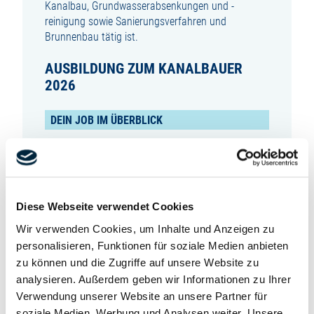
Kanalbau, Grundwasserabsenkungen und -
reinigung sowie Sanierungsverfahren und
Brunnenbau tätig ist.
AUSBILDUNG ZUM KANALBAUER
2026
DEIN JOB IM ÜBERBLICK
Kanalbauer (m/w/d) sorgen dafür, dass Abwasser
sicher und zuverlässig abgeleitet wird – sie
arbeiten unter der Oberfläche, aber mit großer
Verantwortung für unsere Umwelt und
Diese Webseite verwendet Cookies
Infrastruktur.
Wir verwenden Cookies, um Inhalte und Anzeigen zu
Während deiner 3-jährigen Ausbildung lernst du
personalisieren, Funktionen für soziale Medien anbieten
unter anderem:
zu können und die Zugriffe auf unsere Website zu
analysieren. Außerdem geben wir Informationen zu Ihrer
Aushubarbeiten für Baugruben und Schächte
Verwendung unserer Website an unsere Partner für
fachgerecht durchzuführen
soziale Medien, Werbung und Analysen weiter. Unsere