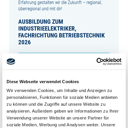
Erfahrung gestalten wir die Zukunft – regional,
überregional und mit dir!
AUSBILDUNG ZUM
INDUSTRIEELEKTRIKER,
FACHRICHTUNG BETRIEBSTECHNIK
2026
DEIN JOB IM ÜBERBLICK
In deiner zweijährigen Ausbildung zum
Industrieelektriker, Fachrichtung Betriebstechnik,
Diese Webseite verwendet Cookies
lernst du:
Wir verwenden Cookies, um Inhalte und Anzeigen zu
wie man elektrische Anlagen prüft, bewertet und
personalisieren, Funktionen für soziale Medien anbieten
sicher betreibt,
zu können und die Zugriffe auf unsere Website zu
wie du elektrische Betriebsmittel montierst,
analysieren. Außerdem geben wir Informationen zu Ihrer
verbindest und instand hältst,
Verwendung unserer Website an unsere Partner für
Mess- und Prüftechniken anzuwenden – vom
soziale Medien, Werbung und Analysen weiter. Unsere
Kabel bis zur Schaltschrankeinheit,