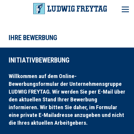
DAS IST FREYTAG
LF im Überblick
FREYTAG FÜR
AUSZUBILDENDE
IHRE BEWERBUNG
Ausbildungsberufe
Unsere Baustellen
FREYTAG FÜR
STUDENTEN
Praxis erleben!
Bausteine der Ausbildung
FREYTAG FÜR
FACHKRÄFTE
Warum Freytag?
INITIATIVBEWERBUNG
Wir suchen Sie!
Theorie und Praxis
FREYTAG FÜR
DIE FAMILIE
Fünf gute Gründe
Aktuelles
Familie und LF
LF aus Überzeugung!
AKTUELLE JOBS
Fünf gute Gründe
Freie Ausbildungsstellen
Willkommen auf dem Online-
Bewerbungsformular der Unternehmensgruppe
Unsere Angebote
ANSPRECHPARTNER
Fünf gute Gründe
Studentenjobs
LUDWIG FREYTAG. Wir werden Sie per E-Mail über
Fünf gute Gründe
Freie Jobs für Sie
den aktuellen Stand Ihrer Bewerbung
informieren. Wir bitten Sie daher, im Formular
eine private E-Mailadresse anzugeben und nicht
die Ihres aktuellen Arbeitgebers.