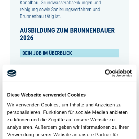
Kanalbau, Grundwasserabsenkungen und -
reinigung sowie Sanierungsverfahren und
Brunnenbau tätig ist.
AUSBILDUNG ZUM BRUNNENBAUER
2026
DEIN JOB IM ÜBERBLICK
Als Brunnenbauer (m/w/d) bist du tief verwurzelt
mit der Natur – und gleichzeitig ganz vorne dabei,
wenn es um moderne Technik und nachhaltige
Versorgung geht. Du sorgst dafür, dass sauberes
Wasser aus der Tiefe an die Oberfläche kommt.
Diese Webseite verwendet Cookies
Für Menschen, für die Umwelt, für die Zukunft.
Wir verwenden Cookies, um Inhalte und Anzeigen zu
personalisieren, Funktionen für soziale Medien anbieten
Während deiner 3-jährigen Ausbildung lernst du
zu können und die Zugriffe auf unsere Website zu
unter anderem:
analysieren. Außerdem geben wir Informationen zu Ihrer
Verwendung unserer Website an unsere Partner für
wie du Baustellen einrichtest, sicherst und wieder