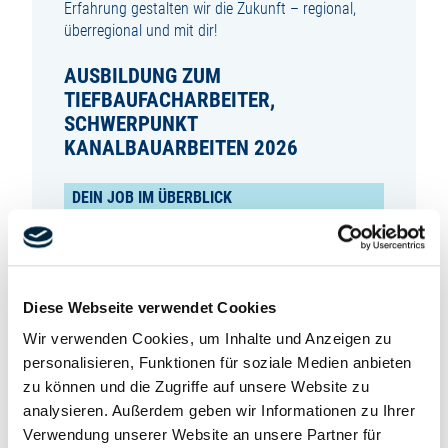
Erfahrung gestalten wir die Zukunft – regional,
überregional und mit dir!
AUSBILDUNG ZUM
TIEFBAUFACHARBEITER,
SCHWERPUNKT
KANALBAUARBEITEN 2026
DEIN JOB IM ÜBERBLICK
Als Tiefbaufacharbeiter (m/w/d) mit dem
Schwerpunkt Kanalbauarbeiten bist du dafür
verantwortlich, dass unterirdische Leitungssysteme
Diese Webseite verwendet Cookies
sicher und zuverlässig funktionieren. Du arbeitest
draußen, mit moderner Technik und im Team – und
Wir verwenden Cookies, um Inhalte und Anzeigen zu
sorgst dafür, dass Abwasser fachgerecht
personalisieren, Funktionen für soziale Medien anbieten
abgeleitet wird.
zu können und die Zugriffe auf unsere Website zu
analysieren. Außerdem geben wir Informationen zu Ihrer
Während deiner 2-jährigen Ausbildung lernst du
Verwendung unserer Website an unsere Partner für
unter anderem: