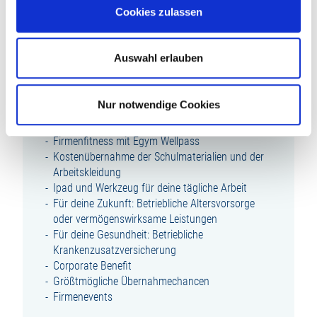
Teamfähigkeit
Cookies zulassen
Zuverlässigkeit und Lust auf Bau
Auswahl erlauben
WAS DICH BEI UNS ERWARTET:
Abwechslungsreiche Ausbildung
Nur notwendige Cookies
Übertarifliche Ausbildungsvergütung
Zusätzliches Urlaubs- und Weihnachtsgeld
Firmenfitness mit Egym Wellpass
Kostenübernahme der Schulmaterialien und der
Arbeitskleidung
Ipad und Werkzeug für deine tägliche Arbeit
Für deine Zukunft: Betriebliche Altersvorsorge
oder vermögenswirksame Leistungen
Für deine Gesundheit: Betriebliche
Krankenzusatzversicherung
Corporate Benefit
Größtmögliche Übernahmechancen
Firmenevents