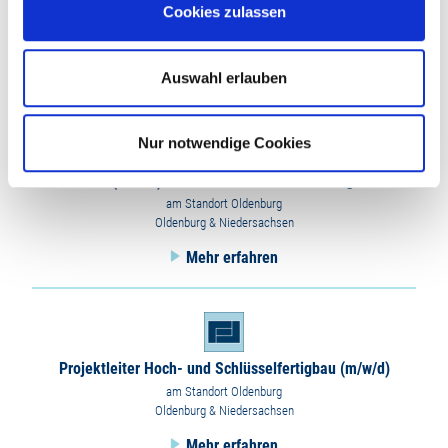
Cookies zulassen
am Standort Oldenburg
Oldenburg & Niedersachsen
Mehr erfahren
Auswahl erlauben
Nur notwendige Cookies
Polier (m/w/d) im Hoch- und Schlüsselfertigbau
am Standort Oldenburg
Oldenburg & Niedersachsen
Mehr erfahren
Projektleiter Hoch- und Schlüsselfertigbau (m/w/d)
am Standort Oldenburg
Oldenburg & Niedersachsen
Mehr erfahren