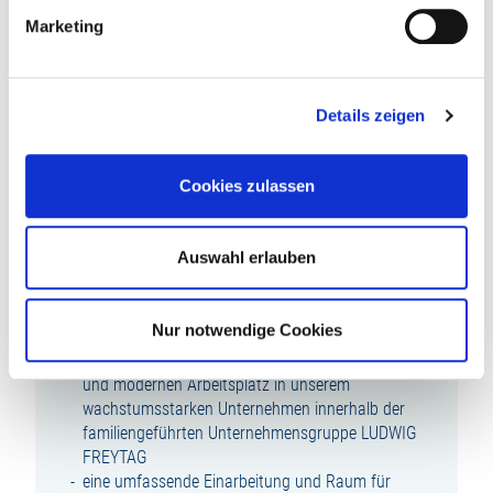
Berufserfahrung in der Projektleitung im
Marketing
Hochbau und/oder Schlüsselfertigbau
gutes technisches und kaufmännisches
Verständnis sowie Kenntnisse des
Bauvertragsrechts
Details zeigen
gute Kenntnisse im Umgang mit MS Office
Anwendungen
die Fähigkeit, selbstständig und zielorientiert zu
Cookies zulassen
arbeiten sowie eine ausgeprägte
Kommunikationsfähigkeit und
Organisationstalent
Auswahl erlauben
WIR BIETEN IHNEN:
Nur notwendige Cookies
einen zukunftsorientierten, abwechslungsreichen
und modernen Arbeitsplatz in unserem
wachstumsstarken Unternehmen innerhalb der
familiengeführten Unternehmensgruppe LUDWIG
FREYTAG
eine umfassende Einarbeitung und Raum für