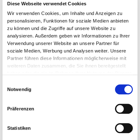
Diese Webseite verwendet Cookies
Projektgröße
Führung und Betreuung unserer Bauleiter und
Wir verwenden Cookies, um Inhalte und Anzeigen zu
Poliere auf Baustellen des Hoch- und
personalisieren, Funktionen für soziale Medien anbieten
Schlüsselfertigbaus
zu können und die Zugriffe auf unsere Website zu
Akquisition sowie Betreuung unserer Kunden und
analysieren. Außerdem geben wir Informationen zu Ihrer
Planungsdienstleister
Verwendung unserer Website an unsere Partner für
Kommunikation mit den Auftraggebern
soziale Medien, Werbung und Analysen weiter. Unsere
hinsichtlich technischer und kaufmännischer
Partner führen diese Informationen möglicherweise mit
Fragestellungen
Unterstützung bei der Angebotskalkulation
weiteren Daten zusammen, die Sie ihnen bereitgestellt
einschließlich Ausarbeitung von Nebenangeboten
haben oder die sie im Rahmen Ihrer Nutzung der Dienste
die qualitäts- und termingerechte Fertigstellung
gesammelt haben.
Einwilligungsauswahl
der Projekte sowie die Überwachung der
Ihre Einwilligung trifft auf die folgenden Domains zu:
Notwendig
Baukostenbudgets
ludwig-freytag.de, freytag-vdlinde.de, franz-wickel.de,
das Projekt- und Qualitätsmanagement
hundq.de, karrierefreytag.de, karriere-bpn.de,
Präferenzen
lfservice.de, lmr-drilling.de, mette-wasserbau.de, rmt-
SIE VERFÜGEN ÜBER:
anlagenbau.de, stehmeyer-berlin.de, tagu.de, rakw.de
Statistiken
ein abgeschlossenes Studium der Fachrichtung
Bauingenieurwesen