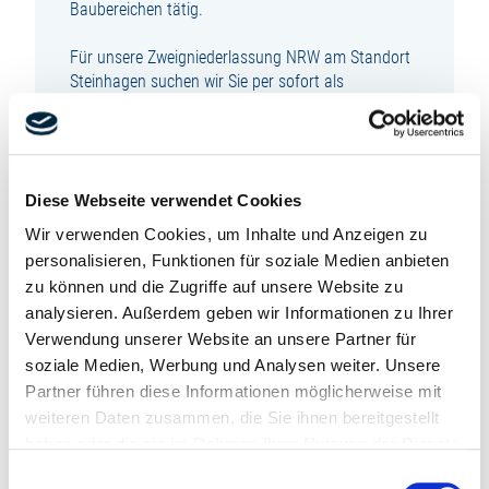
Baubereichen tätig.
Für unsere Zweigniederlassung NRW am Standort
Steinhagen suchen wir Sie per sofort als
erfahrenen und fachlich versierten (m/w/d):
SCHWEISSER
Diese Webseite verwendet Cookies
In unbefristeter Festanstellung in Vollzeit
Wir verwenden Cookies, um Inhalte und Anzeigen zu
SIE SIND VERANTWORTLICH FÜR:
personalisieren, Funktionen für soziale Medien anbieten
zu können und die Zugriffe auf unsere Website zu
Die Erstellung von Schweißnähten im
analysieren. Außerdem geben wir Informationen zu Ihrer
erdverlegten Rohrleitungsbau
Verwendung unserer Website an unsere Partner für
Schweißen von Fernwärme- und
soziale Medien, Werbung und Analysen weiter. Unsere
Gasrohrleitungen
Partner führen diese Informationen möglicherweise mit
Stahlrohrverbindungen im Pressverfahren
weiteren Daten zusammen, die Sie ihnen bereitgestellt
Vorbereitung und Verlegung von Rohrleitungen
haben oder die sie im Rahmen Ihrer Nutzung der Dienste
gesammelt haben.
Einwilligungsauswahl
SIE VERFÜGEN ÜBER: