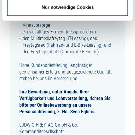
innerbetriebliche Aufstiegsmöglichkeiten
Nur notwendige Cookies
kurze Entscheidungswege und flache Hierarchien
eine attraktive Vergütung und eine betriebliche
Altersvorsorge
ein vielfältiges Firmenfitnessprogramm
den Multimediafreytag (IT-Leasing), das
Freytagsrad (Fahrrad- und E-Bike-Leasing) und
den Freytagsrabatt (Corporate Benefits)
Hohe Kundenorientierung, langfristiger
gemeinsamer Erfolg und ausgezeichnete Qualität
stehen bei uns im Vordergrund.
Ihre Bewerbung, unter Angabe Ihrer
Verfügbarkeit und Lohnvorstellung, richten Sie
bitte per Onlinebewerbung an unsere
Personalabteilung, z. Hd. Svea Egbers.
LUDWIG FREYTAG GmbH & Co.
Kommanditgesellschaft