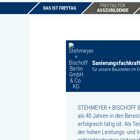
FREYTAG FÜR
DAS IST FREYTAG
AUSZUBILDENDE
Sanierungsfachkraft
für unsere Baustellen im 
STEHMEYER + BISCHOFF Berl
als 40 Jahren in den Berei
erfolgreich tätig ist. Als
der hohen Leistungs- und In