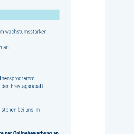
rem wachstumsstarken
G
n an
nfitnessprogramm
d den Freytagsrabatt
 stehen bei uns im
tte per Onlinebewerbung an