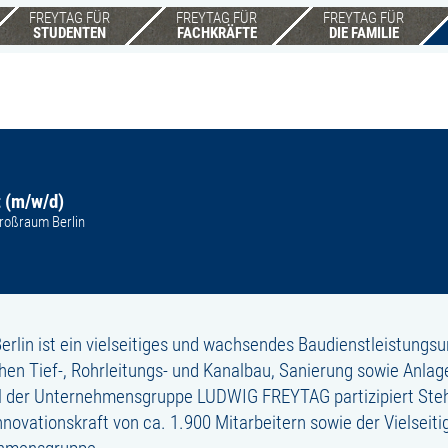
FREYTAG FÜR
FREYTAG FÜR
FREYTAG FÜR
STUDENTEN
FACHKRÄFTE
DIE FAMILIE
 (m/w/d)
Großraum Berlin
in ist ein vielseitiges und wachsendes Baudienstleistungsu
chen Tief-, Rohrleitungs- und Kanalbau, Sanierung sowie Anlag
 Teil der Unternehmensgruppe LUDWIG FREYTAG partizipiert Ste
novationskraft von ca. 1.900 Mitarbeitern sowie der Vielseitig