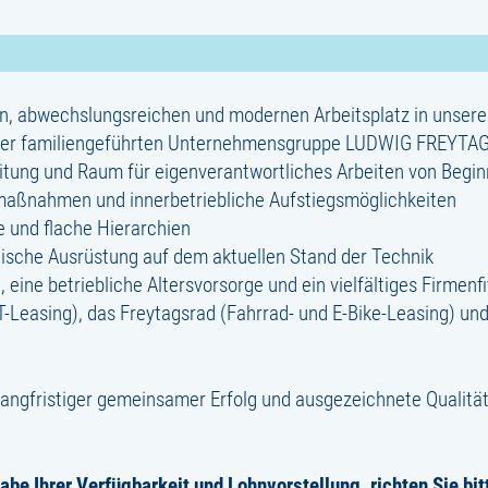
ten, abwechslungsreichen und modernen Arbeitsplatz in unse
der familiengeführten Unternehmensgruppe LUDWIG FREYTA
tung und Raum für eigenverantwortliches Arbeiten von Begin
smaßnahmen und innerbetriebliche Aufstiegsmöglichkeiten
 und flache Hierarchien
ische Ausrüstung auf dem aktuellen Stand der Technik
, eine betriebliche Altersvorsorge und ein vielfältiges Firme
T-Leasing), das Freytagsrad (Fahrrad- und E-Bike-Leasing) un
angfristiger gemeinsamer Erfolg und ausgezeichnete Qualität
abe Ihrer Verfügbarkeit und Lohnvorstellung, richten Sie bi