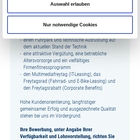
Auswahl erlauben
eine umfassende Einarbeitung und Raum für
eigenverantwortliches Arbeiten von Beginn an
individuelle Fortbildungsmaßnahmen,
Nur notwendige Cookies
innerbetriebliche Aufstiegsmöglichkeiten sowie
kurze Entscheidungswege und flache Hierarchien
einen Fuhrpark und technische Ausrüstung auf
dem aktuellen Stand der Technik
eine attraktive Vergütung, eine betriebliche
Altersvorsorge und ein vielfältiges
Firmenfitnessprogramm
den Multimediafreytag (IT-Leasing), das
Freytagsrad (Fahrrad- und E-Bike-Leasing) und
den Freytagsrabatt (Corporate Benefits)
Hohe Kundenorientierung, langfristiger
gemeinsamer Erfolg und ausgezeichnete Qualität
stehen bei uns im Vordergrund.
Ihre Bewerbung, unter Angabe Ihrer
Verfügbarkeit und Lohnvorstellung, richten Sie