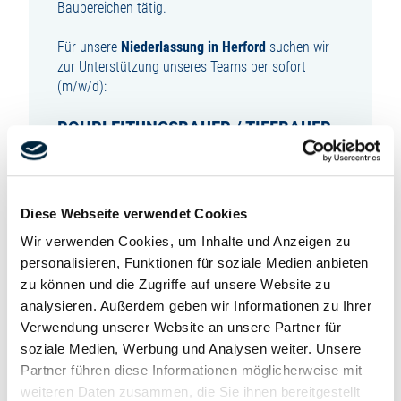
Baubereichen tätig.
Für unsere
Niederlassung in Herford
suchen wir
zur Unterstützung unseres Teams per sofort
(m/w/d):
ROHRLEITUNGSBAUER / TIEFBAUER
zur unbefristeten Festanstellung in Vollzeit.
IHRE AUFGABEN:
Diese Webseite verwendet Cookies
Wir verwenden Cookies, um Inhalte und Anzeigen zu
Sie führen eigenständig Arbeiten im Rohrnetz-
personalisieren, Funktionen für soziale Medien anbieten
und Rohrleitungsbau durch
zu können und die Zugriffe auf unsere Website zu
Sie montieren Rohrleitungen fachgerecht und
analysieren. Außerdem geben wir Informationen zu Ihrer
zuverlässig
Verwendung unserer Website an unsere Partner für
Sie bereiten Rohrleitungen aus PE und/oder
soziale Medien, Werbung und Analysen weiter. Unsere
Stahl vor und bearbeiten diese
Partner führen diese Informationen möglicherweise mit
Sie montieren und demontieren
Rohrleitungssysteme und Baugruppen nach
weiteren Daten zusammen, die Sie ihnen bereitgestellt