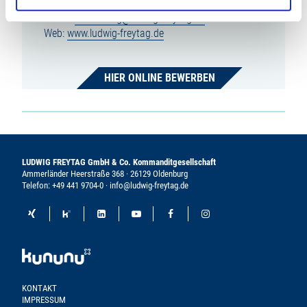
Fax: +49 441 9704-100
E-Mail:
bewerbung@ludwig-freytag.de
Web:
www.ludwig-freytag.de
HIER ONLINE BEWERBEN
LUDWIG FREYTAG GmbH & Co. Kommanditgesellschaft
Ammerländer Heerstraße 368 · 26129 Oldenburg
Telefon:
+49 441 9704-0
·
info@ludwig-freytag.de
KONTAKT
IMPRESSUM