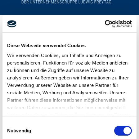
Diese Webseite verwendet Cookies
Wir verwenden Cookies, um Inhalte und Anzeigen zu
Praktikum
personalisieren, Funktionen für soziale Medien anbieten
Bundesweit
zu können und die Zugriffe auf unsere Website zu
analysieren. Außerdem geben wir Informationen zu Ihrer
Verwendung unserer Website an unsere Partner für
PRAKTIKUM
soziale Medien, Werbung und Analysen weiter. Unsere
Partner führen diese Informationen möglicherweise mit
Die graue Theorie in der Praxis anwenden und
weiteren Daten zusammen, die Sie ihnen bereitgestellt
erste Erfahrungen für den Berufseinstieg sammeln,
funktioniert am besten mit einem Praktikum. Ob
haben oder die sie im Rahmen Ihrer Nutzung der Dienste
auf der Baustelle, ob Tiefbau, Hochbau oder
gesammelt haben.
Einwilligungsauswahl
Wasserbau – bei uns ist für jeden etwas dabei. Sie
Ihre Einwilligung trifft auf die folgenden Domains zu:
Notwendig
können Ihre Kenntnisse aus dem Studium
ludwig-freytag.de, freytag-vdlinde.de, franz-wickel.de,