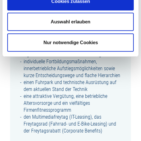
Cookies zulassen
einen zukunftsorientierten, abwechslungsreichen
und modernen Arbeitsplatz in unserem
Auswahl erlauben
wachstumsstarken Unternehmen innerhalb der
familiengeführten Unternehmensgruppe LUDWIG
FREYTAG
Nur notwendige Cookies
eine umfassende Einarbeitung und Raum für
eigenverantwortliches Arbeiten von Beginn an
individuelle Fortbildungsmaßnahmen,
innerbetriebliche Aufstiegsmöglichkeiten sowie
kurze Entscheidungswege und flache Hierarchien
einen Fuhrpark und technische Ausrüstung auf
dem aktuellen Stand der Technik
eine attraktive Vergütung, eine betriebliche
Altersvorsorge und ein vielfältiges
Firmenfitnessprogramm
den Multimediafreytag (IT-Leasing), das
Freytagsrad (Fahrrad- und E-Bike-Leasing) und
der Freytagsrabatt (Corporate Benefits)