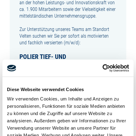
an der hohen Leistungs- und Innovationskraft von
ca. 1.900 Mitarbeitern sowie der Vielseitigkeit einer
mittelständischen Unternehmensgruppe.
Zur Unterstützung unseres Teams am Standort
Velten suchen wir Sie per sofort als motivierten
und fachlich versierten (m/w/d):
POLIER TIEF- UND
ROHRLEITUNGSBAU
zur unbefristeten Festanstellung in Vollzeit.
Diese Webseite verwendet Cookies
SIE SIND VERANTWORTLICH FÜR:
Wir verwenden Cookies, um Inhalte und Anzeigen zu
personalisieren, Funktionen für soziale Medien anbieten
die Umsetzung der zeitlichen Vorgaben auf der
Baustelle und unterstützen die Bauleiter bei der
zu können und die Zugriffe auf unsere Website zu
Planung, Steuerung und Abwicklung unserer
analysieren. Außerdem geben wir Informationen zu Ihrer
Baustellen
Verwendung unserer Website an unsere Partner für
Arbeitseinteilung und Koordination einzelner
soziale Medien, Werbung und Analysen weiter. Unsere