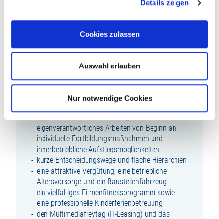
Details zeigen
eine zielorientierte, zuverlässige und
systematische Arbeitsweise
Cookies zulassen
WIR BIETEN IHNEN:
einen zukunftsorientierten, abwechslungsreichen
Auswahl erlauben
und modernen Arbeitsplatz in unserem
wachstumsstarken Unternehmen innerhalb der
familiengeführten Unternehmensgruppe LUDWIG
Nur notwendige Cookies
FREYTAG
eine umfassende Einarbeitung und Raum für
eigenverantwortliches Arbeiten von Beginn an
individuelle Fortbildungsmaßnahmen und
innerbetriebliche Aufstiegsmöglichkeiten
kurze Entscheidungswege und flache Hierarchien
eine attraktive Vergütung, eine betriebliche
Altersvorsorge und ein Baustellenfahrzeug
ein vielfältiges Firmenfitnessprogramm sowie
eine professionelle Kinderferienbetreuung
den Multimediafreytag (IT-Leasing) und das