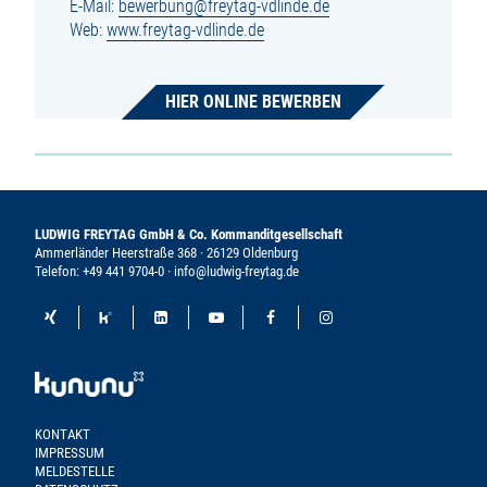
E-Mail:
bewerbung@freytag-vdlinde.de
Web:
www.freytag-vdlinde.de
HIER ONLINE BEWERBEN
LUDWIG FREYTAG GmbH & Co. Kommanditgesellschaft
Ammerländer Heerstraße 368 · 26129 Oldenburg
Telefon:
+49 441 9704-0
·
info@ludwig-freytag.de
KONTAKT
IMPRESSUM
MELDESTELLE