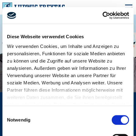
DAS IST FREYTAG
LF im Überblick
FREYTAG FÜR
AUSZUBILDENDE
Diese Webseite verwendet Cookies
Ausbildungsberufe
Unsere Baustellen
FREYTAG FÜR
STUDENTEN
Wir verwenden Cookies, um Inhalte und Anzeigen zu
Bausteine der Ausbildung
Warum Freytag?
Praxis erleben!
FREYTAG FÜR
FACHKRÄFTE
personalisieren, Funktionen für soziale Medien anbieten
Theorie und Praxis
Fünf gute Gründe
Wir suchen Sie!
Aktuelles
zu können und die Zugriffe auf unsere Website zu
FREYTAG FÜR
DIE FAMILIE
analysieren. Außerdem geben wir Informationen zu Ihrer
Freie Ausbildungsstellen
LF aus Überzeugung!
Fünf gute Gründe
Familie und LF
AKTUELLE JOBS
Verwendung unserer Website an unsere Partner für
Fünf gute Gründe
Unsere Angebote
Studentenjobs
ANSPRECHPARTNER
soziale Medien, Werbung und Analysen weiter. Unsere
Partner führen diese Informationen möglicherweise mit
Freie Jobs für Sie
Fünf gute Gründe
weiteren Daten zusammen, die Sie ihnen bereitgestellt
haben oder die sie im Rahmen Ihrer Nutzung der Dienste
gesammelt haben.
Einwilligungsauswahl
Ihre Einwilligung trifft auf die folgenden Domains zu:
Notwendig
ludwig-freytag.de, freytag-vdlinde.de, franz-wickel.de,
hundq.de, karrierefreytag.de, karriere-bpn.de,