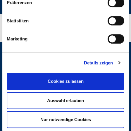
Präferenzen
lfservice.de, lmr-drilling.de, mette-wasserbau.de, rmt-
anlagenbau.de, stehmeyer-berlin.de, tagu.de, rakw.de
Statistiken
Marketing
LUDWIG FREYTAG GmbH & Co. Kommanditgesellschaft
Ammerländer Heerstraße 368 · 26129 Oldenburg
Details zeigen
Telefon:
+49 441 9704-0
·
info@ludwig-freytag.de
Cookies zulassen
Auswahl erlauben
KONTAKT
IMPRESSUM
MELDESTELLE
Nur notwendige Cookies
DATENSCHUTZ
COOKIES