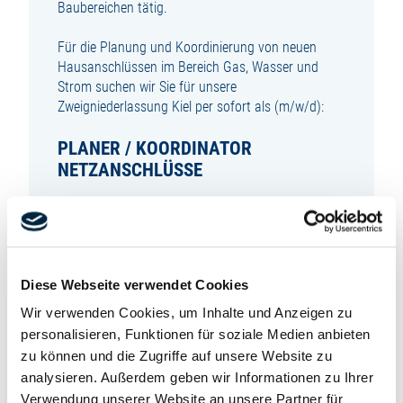
Baubereichen tätig.
Für die Planung und Koordinierung von neuen
Hausanschlüssen im Bereich Gas, Wasser und
Strom suchen wir Sie für unsere
Zweigniederlassung Kiel per sofort als (m/w/d):
PLANER / KOORDINATOR
NETZANSCHLÜSSE
zur unbefristeten Festanstellung in Voll- oder
Teilzeit.
SIE SIND VERANTWORTLICH FÜR:
Diese Webseite verwendet Cookies
Wir verwenden Cookies, um Inhalte und Anzeigen zu
Planung (Trassenführung, Gebäudeeintritt) von
personalisieren, Funktionen für soziale Medien anbieten
neuen Hauanschlüssen im Bereich Gas, Wasser
und Strom
zu können und die Zugriffe auf unsere Website zu
Koordinierung und terminliche Abstimmung der
analysieren. Außerdem geben wir Informationen zu Ihrer
erstellten Ausführungsplanung zwischen
Verwendung unserer Website an unsere Partner für