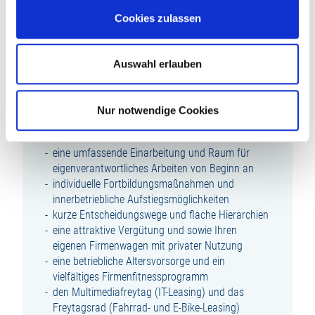
zielorientiert zu arbeiten
Cookies zulassen
WIR BIETEN IHNEN:
Auswahl erlauben
einen zukunftsorientierten, abwechslungsreichen
und modernen Arbeitsplatz in unserem
wachstumsstarken Unternehmen innerhalb der
Nur notwendige Cookies
familiengeführten Unternehmensgruppe LUDWIG
FREYTAG
eine umfassende Einarbeitung und Raum für
eigenverantwortliches Arbeiten von Beginn an
individuelle Fortbildungsmaßnahmen und
innerbetriebliche Aufstiegsmöglichkeiten
kurze Entscheidungswege und flache Hierarchien
eine attraktive Vergütung und sowie Ihren
eigenen Firmenwagen mit privater Nutzung
eine betriebliche Altersvorsorge und ein
vielfältiges Firmenfitnessprogramm
den Multimediafreytag (IT-Leasing) und das
Freytagsrad (Fahrrad- und E-Bike-Leasing)