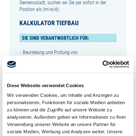
Siemensstadt, suchen wir Sie per sofort in der
Position als (m/w/d):
KALKULATOR TIEFBAU
SIE SIND VERANTWORTLICH FÜR:
Beurteilung und Prüfung von
Ausschreibungsunterlagen
Erarbeitung von Kalkulationen und
Kostenschätzungen im Tief-, Rohrleitungsbau für
alle Medien und Straßenbau
Strukturierung und Steuerung des
Diese Webseite verwendet Cookies
Kalkulationsprozesses und Aufstellung der
Wir verwenden Cookies, um Inhalte und Anzeigen zu
Angebotskalkulation
personalisieren, Funktionen für soziale Medien anbieten
Erarbeitung von technischen Lösungen,
zu können und die Zugriffe auf unsere Website zu
Sondervorschlägen und Nebenangeboten
analysieren. Außerdem geben wir Informationen zu Ihrer
Auftragsvorbereitung, Materialdisposition,
Verwendung unserer Website an unsere Partner für
technische Dokumentation
soziale Medien, Werbung und Analysen weiter. Unsere
Übergabe der Auftragskalkulation an die Bau-