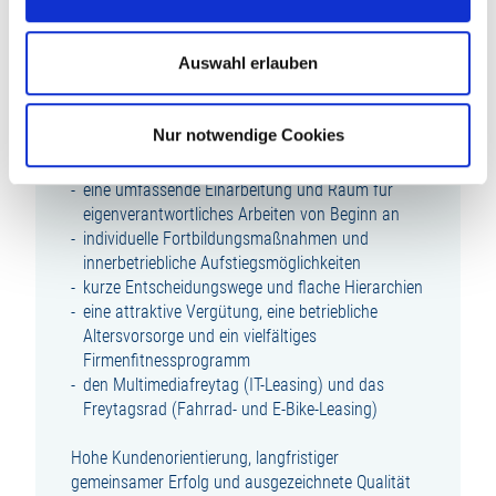
WIR BIETEN IHNEN:
Auswahl erlauben
einen zukunftsorientierten, abwechslungsreichen
und modernen Arbeitsplatz in unserem
wachstumsstarken Unternehmen innerhalb der
Nur notwendige Cookies
familiengeführten Unternehmensgruppe LUDWIG
FREYTAG
eine umfassende Einarbeitung und Raum für
eigenverantwortliches Arbeiten von Beginn an
individuelle Fortbildungsmaßnahmen und
innerbetriebliche Aufstiegsmöglichkeiten
kurze Entscheidungswege und flache Hierarchien
eine attraktive Vergütung, eine betriebliche
Altersvorsorge und ein vielfältiges
Firmenfitnessprogramm
den Multimediafreytag (IT-Leasing) und das
Freytagsrad (Fahrrad- und E-Bike-Leasing)
Hohe Kundenorientierung, langfristiger
gemeinsamer Erfolg und ausgezeichnete Qualität