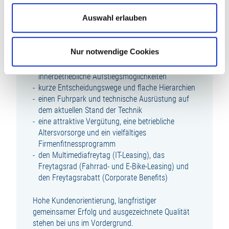
wachstumsstarken Unternehmen innerhalb der
Auswahl erlauben
familiengeführten Unternehmensgruppe LUDWIG
FREYTAG
eine umfassende Einarbeitung und Raum für
Nur notwendige Cookies
eigenverantwortliches Arbeiten von Beginn an
individuelle Fortbildungsmaßnahmen und
innerbetriebliche Aufstiegsmöglichkeiten
kurze Entscheidungswege und flache Hierarchien
einen Fuhrpark und technische Ausrüstung auf
dem aktuellen Stand der Technik
eine attraktive Vergütung, eine betriebliche
Altersvorsorge und ein vielfältiges
Firmenfitnessprogramm
den Multimediafreytag (IT-Leasing), das
Freytagsrad (Fahrrad- und E-Bike-Leasing) und
den Freytagsrabatt (Corporate Benefits)
Hohe Kundenorientierung, langfristiger
gemeinsamer Erfolg und ausgezeichnete Qualität
stehen bei uns im Vordergrund.