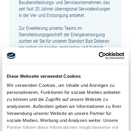
Baudienstleistungs- und Serviceunternehmen, das
seit fast 20 Jahren überregional Serviceleistungen
in der Ver- und Entsorgung anbietet.
Zur Erweiterung unseres Teams im
Dienstleistungsgeschäft der Energieversorgung
suchen wir Sie für unseren Standort Bad Doberan
per sofort als loyalen, motivierten und fachlich
versierten (m/w/d):
ELEKTRONIKER
Diese Webseite verwendet Cookies
zur unbefristeten Festanstellung in Vollzeit.
Wir verwenden Cookies, um Inhalte und Anzeigen zu
personalisieren, Funktionen für soziale Medien anbieten
SIE SIND VERANTWORTLICH FÜR:
zu können und die Zugriffe auf unsere Website zu
analysieren. Außerdem geben wir Informationen zu Ihrer
Erfassung und Auswertung von Messwerten an
Verwendung unserer Website an unsere Partner für
Messstellen des kathodischen
soziale Medien, Werbung und Analysen weiter. Unsere
Korrosionsschutzes von Ferngasleitungen
Partner führen diese Informationen möglicherweise mit
Errichtung von Messstellen an Ferngasleitungen