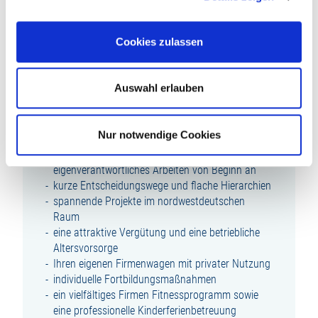
Teamfähigkeit, Durchsetzungsstärke und ein
hohes Maß an Flexibilität
Cookies zulassen
WIR BIETEN IHNEN:
Auswahl erlauben
einen zukunftsorientierten, abwechslungsreichen
und modernen Arbeitsplatz in unserem
wachstumsstarken Unternehmen innerhalb der
Nur notwendige Cookies
familiengeführten Unternehmensgruppe
eine umfassende Einarbeitung und Raum für
eigenverantwortliches Arbeiten von Beginn an
kurze Entscheidungswege und flache Hierarchien
spannende Projekte im nordwestdeutschen
Raum
eine attraktive Vergütung und eine betriebliche
Altersvorsorge
Ihren eigenen Firmenwagen mit privater Nutzung
individuelle Fortbildungsmaßnahmen
ein vielfältiges Firmen Fitnessprogramm sowie
eine professionelle Kinderferienbetreuung