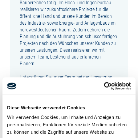
Baubereichen tätig. Im Hoch- und Ingenieurbau
realisieren wir zukunftssichere Projekte für die
öffentliche Hand und unsere Kunden im Bereich
des Industrie- sowie Energie- und Anlagenbaus im
nordwestdeutschen Raum. Zudem gehören die
Planung und die Ausführung von schlüsselfertigen
Projekten nach den Wünschen unserer Kunden zu
unseren Leistungen. Diese realisieren wir mit
unserem Team, bestehend aus erfahrenen
Planern.
Unterstützen Sie unser Team bei der Umsetzung
von zukunftsweisenden Energie- und
Industrieprojekten in den Regionen Weser-Ems,
Oldenburg und Ostfriesland als (m/w/d):
Diese Webseite verwendet Cookies
BAULEITER HOCHBAU /
Wir verwenden Cookies, um Inhalte und Anzeigen zu
INDUSTRIEBAU
personalisieren, Funktionen für soziale Medien anbieten
zu können und die Zugriffe auf unsere Website zu
zur unbefristeten Festanstellung in Vollzeit