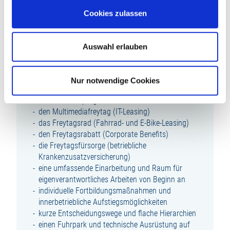
wachstumsstarken Unternehmen innerhalb der
Cookies zulassen
familiengeführten Unternehmensgruppe LUDWIG
FREYTAG
die 4-Tage-Woche und ein eigenes
Auswahl erlauben
Firmenfahrzeug
eine attraktive Vergütung sowie
Zusatzleistungen bei Montagetätigkeiten, eine
Nur notwendige Cookies
betriebliche Altersvorsorge und ein vielfältiges
Firmenfitnessprogramm
den Multimediafreytag (IT-Leasing)
das Freytagsrad (Fahrrad- und E-Bike-Leasing)
den Freytagsrabatt (Corporate Benefits)
die Freytagsfürsorge (betriebliche
Krankenzusatzversicherung)
eine umfassende Einarbeitung und Raum für
eigenverantwortliches Arbeiten von Beginn an
individuelle Fortbildungsmaßnahmen und
innerbetriebliche Aufstiegsmöglichkeiten
kurze Entscheidungswege und flache Hierarchien
einen Fuhrpark und technische Ausrüstung auf