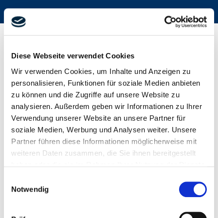
Diese Webseite verwendet Cookies
Wir verwenden Cookies, um Inhalte und Anzeigen zu
JOBS BEI LUDWIG FREYTAG
personalisieren, Funktionen für soziale Medien anbieten
zu können und die Zugriffe auf unsere Website zu
Finden Sie hier alle Freytags-Jobs und die für Sie
analysieren. Außerdem geben wir Informationen zu Ihrer
passende Stelle oder bewerben Sie sich initiativ bei
Verwendung unserer Website an unsere Partner für
uns für den Start Ihrer Freytagskarriere – schnell
soziale Medien, Werbung und Analysen weiter. Unsere
und einfach über unser Online-
Bewerbungsformular.
Partner führen diese Informationen möglicherweise mit
Wir werden Sie in Kürze kontaktieren.
weiteren Daten zusammen, die Sie ihnen bereitgestellt
haben oder die sie im Rahmen Ihrer Nutzung der Dienste
Zielgruppe
Unternehmen
gesammelt haben.
Einwilligungsauswahl
Ihre Einwilligung trifft auf die folgenden Domains zu:
Notwendig
ludwig-freytag.de, freytag-vdlinde.de, franz-wickel.de,
Region
Berufsgruppe
hundq.de, karrierefreytag.de, karriere-bpn.de,